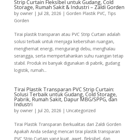
Strip Curtain Fleksibel untuk Gudang, Cold
Storage, Rumah Sakit & Industri – Zaldi Gorden
by
owner
|
Jul 28, 2026
|
Gorden Plastik PVC
,
Tips
Gorden
Tirai plastik transparan atau PVC Strip Curtain adalah
solusi terbaik untuk menjaga kebersihan ruangan,
menghemat energi, mengurangi debu, menghalau
serangga, serta mempertahankan suhu ruangan tetap
stabil. Produk ini banyak digunakan di pabrik, gudang
logistik, rumah...
Tirai Plastik Transparan PVC Strip Curtain:
Solusi Terbaik untuk Gudang, Cold Storage,
Pabrik, Rumah Sakit, Dapur MBG/SPPG, dan
Industri
by
owner
|
Jul 20, 2026
|
Uncategorized
Tirai Plastik Transparan Berkualitas dari Zaldi Gorden
Apakah Anda sedang mencari tirai plastik transparan
PVC Strip Curtain yang kuat, awet, fleksibel, dan